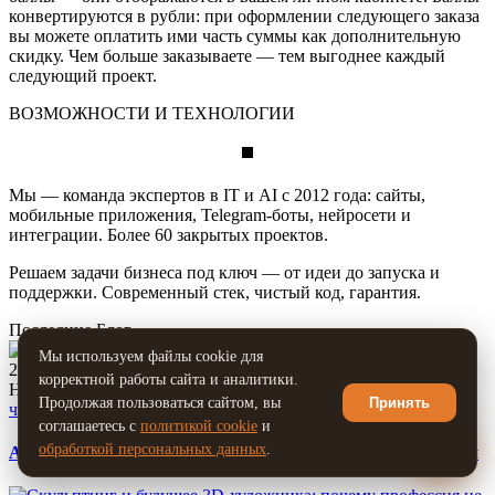
конвертируются в рубли: при оформлении следующего заказа
вы можете оплатить ими часть суммы как дополнительную
скидку. Чем больше заказываете — тем выгоднее каждый
следующий проект.
ВОЗМОЖНОСТИ И ТЕХНОЛОГИИ
Мы — команда экспертов в IT и AI с 2012 года: сайты,
мобильные приложения, Telegram-боты, нейросети и
интеграции. Более 60 закрытых проектов.
Решаем задачи бизнеса под ключ — от идеи до запуска и
поддержки. Современный стек, чистый код, гарантия.
Последние Блог
Мы используем файлы cookie для
2026-07-04
корректной работы сайта и аналитики.
Нейросети уже автоматизируют создание ко...
Продолжая пользоваться сайтом, вы
Принять
читать далее
соглашаетесь с
политикой cookie
и
💬
обработкой персональных данных
.
AI-ассеты и автоматизация бизнес-процессов нейросетями