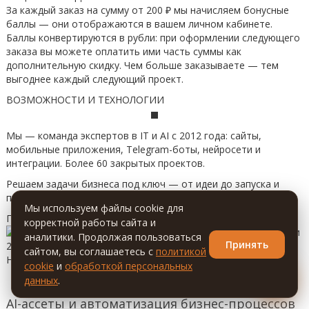
За каждый заказ на сумму от 200 ₽ мы начисляем бонусные
баллы — они отображаются в вашем личном кабинете.
Баллы конвертируются в рубли: при оформлении следующего
заказа вы можете оплатить ими часть суммы как
дополнительную скидку. Чем больше заказываете — тем
выгоднее каждый следующий проект.
ВОЗМОЖНОСТИ И ТЕХНОЛОГИИ
Мы — команда экспертов в IT и AI с 2012 года: сайты,
мобильные приложения, Telegram-боты, нейросети и
интеграции. Более 60 закрытых проектов.
Решаем задачи бизнеса под ключ — от идеи до запуска и
поддержки. Современный стек, чистый код, гарантия.
Мы используем файлы cookie для
Последние Блог
корректной работы сайта и
аналитики. Продолжая пользоваться
Принять
2026-07-04
сайтом, вы соглашаетесь с
политикой
Нейросети уже автоматизируют создание ко...
cookie
и
обработкой персональных
💬
читать далее
данных
.
AI-ассеты и автоматизация бизнес-процессов