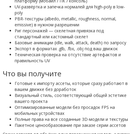
платформу (мобайл / ПК / консоль)
UV-развёртка и запечка нормалей для high-poly в low-
poly
PBR-текстуры (albedo, metallic, roughness, normal,
emissive) в нужном разрешении
Риг персонажей — скелетная привязка под
стандартный или кастомный скелет
Базовые анимации (idle, walk, attack, death) по запросу
Экспорт в форматах .glb, .fbx, .obj под ваш движок
Техническая проверка на отсутствие артефактов и
правильность UV
Что вы получите
Готовые к импорту ассеты, которые сразу работают в
вашем движке без доработок
Визуальный стиль, соответствующий общей эстетике
вашего проекта
Оптимизированные модели без просадок FPS на
мобильных устройствах
Полные права на все созданные 3D-модели и текстуры
Пакетное ценообразование при заказе серии ассетов