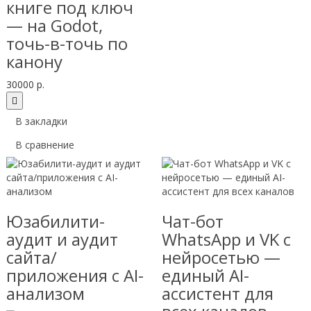
книге под ключ
— на Godot,
точь-в-точь по
канону
30000 р.
В закладки
В сравнение
Юзабилити-
Чат-бот
аудит и аудит
WhatsApp и VK с
сайта/
нейросетью —
приложения с AI-
единый AI-
анализом
ассистент для