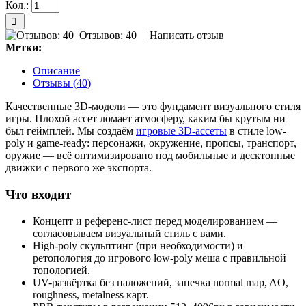
Кол.:
Отзывов: 40
|
Написать отзыв
Метки:
Описание
Отзывы (40)
Качественные 3D-модели — это фундамент визуального стиля
игры. Плохой ассет ломает атмосферу, каким бы крутым ни
был геймплей. Мы создаём
игровые 3D-ассеты
в стиле low-
poly и game-ready: персонажи, окружение, пропсы, транспорт,
оружие — всё оптимизировано под мобильные и десктопные
движки с первого же экспорта.
Что входит
Концепт и референс-лист перед моделированием —
согласовываем визуальный стиль с вами.
High-poly скульптинг (при необходимости) и
ретопология до игрового low-poly меша с правильной
топологией.
UV-развёртка без наложений, запечка normal map, AO,
roughness, metalness карт.