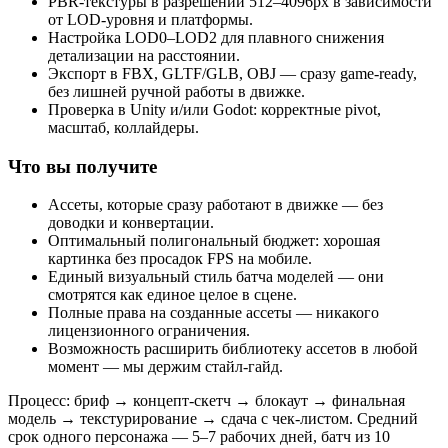
PBR-текстуры в разрешении 512–4096px в зависимости
от LOD-уровня и платформы.
Настройка LOD0–LOD2 для плавного снижения
детализации на расстоянии.
Экспорт в FBX, GLTF/GLB, OBJ — сразу game-ready,
без лишней ручной работы в движке.
Проверка в Unity и/или Godot: корректные pivot,
масштаб, коллайдеры.
Что вы получите
Ассеты, которые сразу работают в движке — без
доводки и конвертации.
Оптимальный полигональный бюджет: хорошая
картинка без просадок FPS на мобиле.
Единый визуальный стиль батча моделей — они
смотрятся как единое целое в сцене.
Полные права на созданные ассеты — никакого
лицензионного ограничения.
Возможность расширить библиотеку ассетов в любой
момент — мы держим стайл-гайд.
Процесс: бриф → концепт-скетч → блокаут → финальная
модель → текстурирование → сдача с чек-листом. Средний
срок одного персонажа — 5–7 рабочих дней, батч из 10