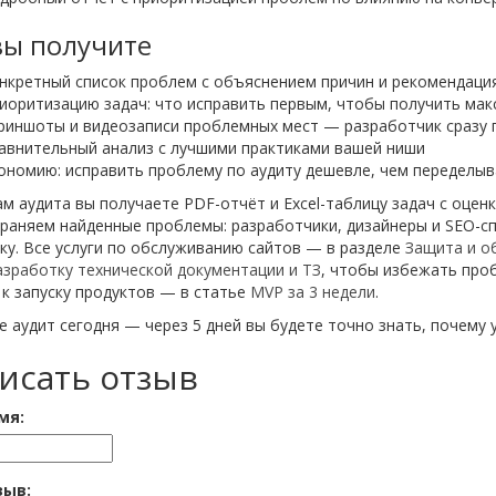
вы получите
нкретный список проблем с объяснением причин и рекомендаци
иоритизацию задач: что исправить первым, чтобы получить ма
риншоты и видеозаписи проблемных мест — разработчик сразу 
авнительный анализ с лучшими практиками вашей ниши
ономию: исправить проблему по аудиту дешевле, чем переделыв
м аудита вы получаете PDF-отчёт и Excel-таблицу задач с оцен
траняем найденные проблемы: разработчики, дизайнеры и SEO-с
ку. Все услуги по обслуживанию сайтов — в разделе
Защита и о
азработку технической документации и ТЗ
, чтобы избежать проб
 к запуску продуктов — в статье
MVP за 3 недели
.
 аудит сегодня — через 5 дней вы будете точно знать, почему у
исать отзыв
мя:
зыв: