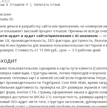
Отзывов: 9
|
Написать отзыв
исание
зывы (9)
или деньги в разработку сайта или приложения, но конверсия н
ка показывает высокий процент отказов. Причины не всегда оче
ити-аудит и аудит сайта/приложения с AI-анализом
— это
ям: UX, производительность, SEO-факторы, доступность, безопа
уем AI-инструменты для анализа пользовательских паттернов и
роверке. Стоимость от 15 000 руб., срок — 3-5 рабочих дней.
входит
ализ пользовательских сценариев и карты пути клиента (Custome
оверка навигации, структуры меню, логики переходов и воронок
-анализ тепловых карт и записей сессий (если подключены Hotjar,
дит производительности: PageSpeed, Core Web Vitals, время заг
бильная адаптивность: проверка на 20+ размерах экранов и ти
дит форм, кнопок CTA, страниц оформления заказа и других ко
оверка доступности (WCAG 2.1): контрастность, размеры шрифт
зовый SEO-аудит: мета-теги, структура заголовков, дублированны
дробный отчёт с приоритизацией проблем по влиянию на конве