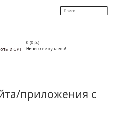
0 (0 р.)
Ничего не куплено!
боты и GPT
айта/приложения с