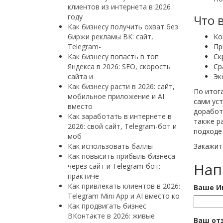
клиентов из интернета в 2026
году
Что 
Как бизнесу получить охват без
биржи рекламы ВК: сайт,
Ко
Telegram-
Пр
Как бизнесу попасть в топ
Ск
Яндекса в 2026: SEO, скорость
Ср
сайта и
Эк
Как бизнесу расти в 2026: сайт,
По итога
мобильное приложение и AI
сами ус
вместо
доработ
Как заработать в интернете в
также
р
2026: свой сайт, Telegram-бот и
подходе
моб
Как использовать баллы
Закажите
Как повысить прибыль бизнеса
Нап
через сайт и Telegram-бот:
практиче
Как привлекать клиентов в 2026:
Ваше И
Telegram Mini App и AI вместо ко
Как продвигать бизнес
ВКонтакте в 2026: живые
Ваш от