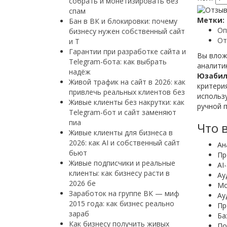
собрать и монетизировать без
спам
Метки:
Бан в ВК и блокировки: почему
Оп
бизнесу нужен собственный сайт
От
и T
Гарантии при разработке сайта и
Вы влож
Telegram-бота: как выбрать
аналити
надёж
Юзабил
Живой трафик на сайт в 2026: как
критери
привлечь реальных клиентов без
использ
Живые клиенты без накрутки: как
ручной п
Telegram-бот и сайт заменяют
пиа
Что 
Живые клиенты для бизнеса в
2026: как AI и собственный сайт
Ан
бьют
Пр
Живые подписчики и реальные
AI
клиенты: как бизнесу расти в
Ау
2026 бе
Мо
Заработок на группе ВК — миф
Ау
2015 года: как бизнес реально
Пр
зараб
Ба
Как бизнесу получить живых
По