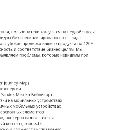
изкая, пользователи жалуются на неудобство, а
видны без специализированного взгляда.
 глубокая проверка вашего продукта по 120+
сность и соответствие бизнес-целям. Мы
 выявляем проблемы, которые невидимы при
r Journey Map)
 конверсии
 Yandex Metrika Вебвизор)
рузки на мобильных устройствах
пичных мобильных устройствах
нверсионных элементов
ов, альтернативные тексты
й контент, robots.txt
рсию и сложности исправления