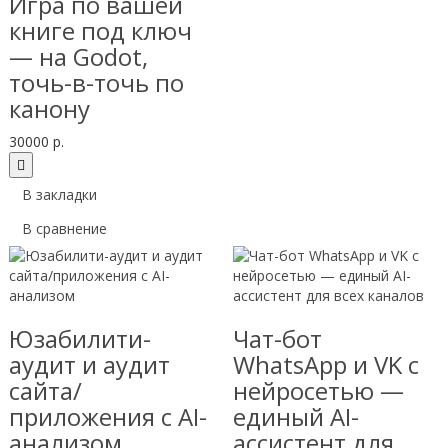
Игра по вашей
книге под ключ
— на Godot,
точь-в-точь по
канону
30000 р.
В закладки
В сравнение
Юзабилити-
Чат-бот
аудит и аудит
WhatsApp и VK с
сайта/
нейросетью —
приложения с AI-
единый AI-
анализом
ассистент для