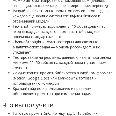
можно автоматизировать с помощью LLM (анализ,
генерация, классификация, резюмирование, перевод)
Разработка системных промптов (system prompt) для
каждого сценария с учётом специфики бизнеса и
ограничений модели
Few-shot примеры: подбираем 3–10 образцовых пар
вход-выход для каждого промпта, чтобы модель
понимала стандарт качества
Chain-of-thought и ReAct-паттерны для сложных
аналитических задач — модель рассуждает, а не
угадывает
Тестирование на реальных данных клиента: прогоняем
минимум 20–50 кейсов на каждый промпт, замеряем
точность
Документация: промпт-библиотека в удобном формате
(Notion, Google Docs или Markdown), готовая к
использованию командой
Краткий гайд по использованию и правилам
обновления промптов при изменении задач
Что вы получите
Готовую промпт-библиотеку под 5–15 рабочих