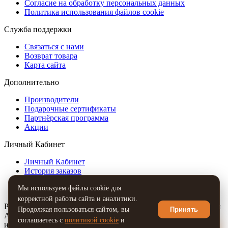
Согласие на обработку персональных данных
Политика использования файлов cookie
Служба поддержки
Связаться с нами
Возврат товара
Карта сайта
Дополнительно
Производители
Подарочные сертификаты
Партнёрская программа
Акции
Личный Кабинет
Личный Кабинет
История заказов
Закладки
Мы используем файлы cookie для
Рассылка
корректной работы сайта и аналитики.
Разработка сайтов, мобильных приложений, Telegram-ботов и
Продолжая пользоваться сайтом, вы
Принять
AI-решений под ключ. Также продвижение
соглашаетесь с
политикой cookie
и
💬
или товаров в социальных сетях: Вконтакте, Инстаграм,