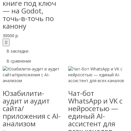
книге под ключ
— на Godot,
точь-в-точь по
канону
30000 р.
В закладки
В сравнение
Юзабилити-
Чат-бот
аудит и аудит
WhatsApp и VK с
сайта/
нейросетью —
приложения с AI-
единый AI-
анализом
ассистент для