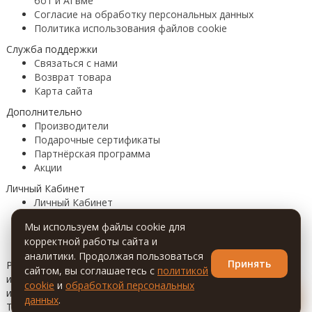
бот и AI вме
Согласие на обработку персональных данных
Политика использования файлов cookie
Служба поддержки
Связаться с нами
Возврат товара
Карта сайта
Дополнительно
Производители
Подарочные сертификаты
Партнёрская программа
Акции
Личный Кабинет
Личный Кабинет
История заказов
Мы используем файлы cookie для
Закладки
корректной работы сайта и
Рассылка
аналитики. Продолжая пользоваться
Принять
Разработка сайтов, мобильных приложений, Telegram-ботов
сайтом, вы соглашаетесь с
политикой
и AI-решений под ключ. Также продвижение
cookie
и
обработкой персональных
💬
или товаров в социальных сетях: Вконтакте, Инстаграм,
данных
.
Телеграм, Ютуб с гарантией качества и результата.