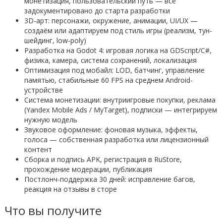
монетизация, пользовательский путь — всё
задокументировано до старта разработки
3D-арт: персонажи, окружение, анимации, UI/UX —
создаём или адаптируем под стиль игры (реализм, тун-
шейдинг, low-poly)
Разработка на Godot 4: игровая логика на GDScript/C#,
физика, камера, система сохранений, локализация
Оптимизация под мобайл: LOD, батчинг, управление
памятью, стабильные 60 FPS на среднем Android-
устройстве
Система монетизации: внутриигровые покупки, реклама
(Yandex Mobile Ads / MyTarget), подписки — интегрируем
нужную модель
Звуковое оформление: фоновая музыка, эффекты,
голоса — собственная разработка или лицензионный
контент
Сборка и подпись APK, регистрация в RuStore,
прохождение модерации, публикация
Постлонч-поддержка 30 дней: исправление багов,
реакция на отзывы в сторе
Что вы получите