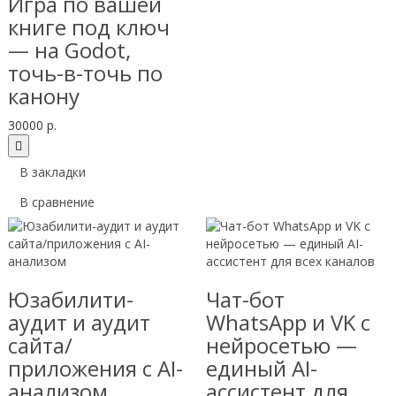
Игра по вашей
книге под ключ
— на Godot,
точь-в-точь по
канону
30000 р.
В закладки
В сравнение
Юзабилити-
Чат-бот
аудит и аудит
WhatsApp и VK с
сайта/
нейросетью —
приложения с AI-
единый AI-
анализом
ассистент для