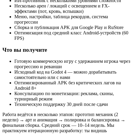
ИИ-противник с несколькими уровнями сложности
Несколько арен / локаций с освещением и FX-
эффектами (пот, кровь, вспышки)
Меню, настройки, таблица рекордов, система
прогрессии
Сборка и публикация APK для Google Play и RuStore
Оптимизация под средний класс Android-устройств (60
FPS)
Что вы получите
Готовую коммерческую игру с удержанием игрока через
прогрессию и реванши
Исходный код на Godot 4 — можно дорабатывать
самостоятельно или с нами
Оптимизированный APK без критических лагов на
Android 8+
Консультацию по монетизации: реклама, скины,
турнирный режим
Техническую поддержку 30 дней после сдачи
Работа ведётся в несколько этапов: прототип механик (2
недели) → арт и анимация → полировка и балансировка →
финальная сборка. Средний срок — 10–14 недель. Мы
практикуем итерационную разработку: ты видишь