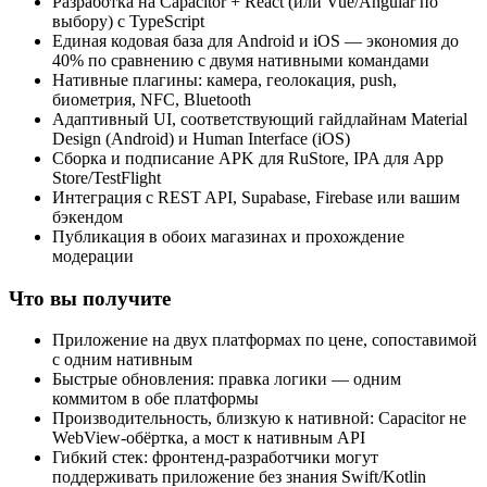
Разработка на Capacitor + React (или Vue/Angular по
выбору) с TypeScript
Единая кодовая база для Android и iOS — экономия до
40% по сравнению с двумя нативными командами
Нативные плагины: камера, геолокация, push,
биометрия, NFC, Bluetooth
Адаптивный UI, соответствующий гайдлайнам Material
Design (Android) и Human Interface (iOS)
Сборка и подписание APK для RuStore, IPA для App
Store/TestFlight
Интеграция с REST API, Supabase, Firebase или вашим
бэкендом
Публикация в обоих магазинах и прохождение
модерации
Что вы получите
Приложение на двух платформах по цене, сопоставимой
с одним нативным
Быстрые обновления: правка логики — одним
коммитом в обе платформы
Производительность, близкую к нативной: Capacitor не
WebView-обёртка, а мост к нативным API
Гибкий стек: фронтенд-разработчики могут
поддерживать приложение без знания Swift/Kotlin