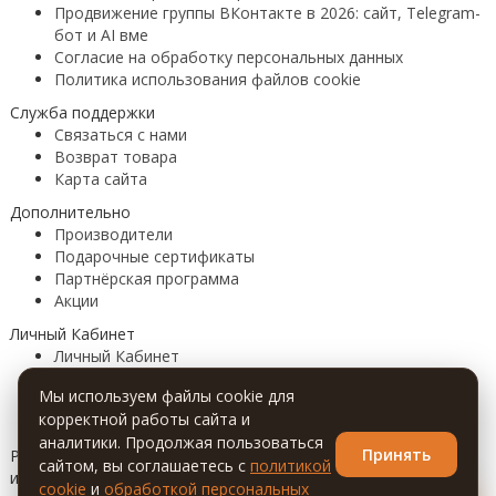
Продвижение группы ВКонтакте в 2026: сайт, Telegram-
бот и AI вме
Согласие на обработку персональных данных
Политика использования файлов cookie
Служба поддержки
Связаться с нами
Возврат товара
Карта сайта
Дополнительно
Производители
Подарочные сертификаты
Партнёрская программа
Акции
Личный Кабинет
Личный Кабинет
История заказов
Мы используем файлы cookie для
Закладки
корректной работы сайта и
Рассылка
аналитики. Продолжая пользоваться
Принять
Разработка сайтов, мобильных приложений, Telegram-ботов
сайтом, вы соглашаетесь с
политикой
и AI-решений под ключ. Также продвижение
cookie
и
обработкой персональных