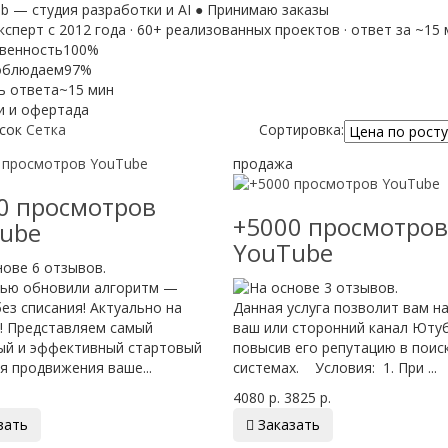
b — студия разработки и AI
● Принимаю заказы
Эксперт с 2012 года · 60+ реализованных проектов · ответ за ~15
венность
100%
облюдаем
97%
ь ответа
~15 мин
и и оферта
да
сок
Сетка
Сортировка:
продажа
0 просмотров
+5000 просмотров
ube
YouTube
ью обновили алгоритм —
ез списания! Актуально на
Данная услуга позволит вам н
д! Представляем самый
ваш или сторонний канал Юту
ый и эффективный стартовый
повысив его репутацию в поис
я продвижения ваше...
системах. Условия: 1. При ...
4080 р.
3825 р.
зать

Заказать