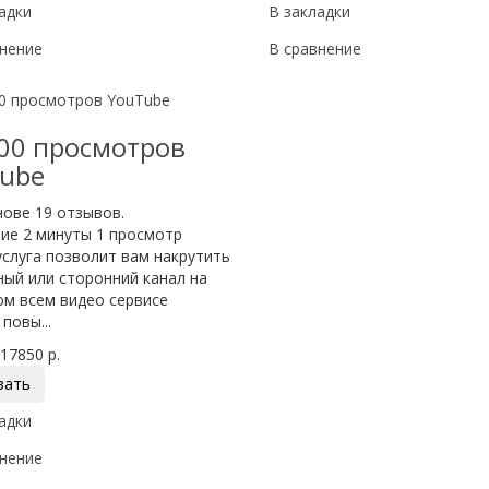
адки
В закладки
нение
В сравнение
а
00 просмотров
ube
ие 2 минуты 1 просмотр
услуга позволит вам накрутить
ный или сторонний канал на
ом всем видео сервисе
повы...
17850 р.
зать
адки
нение