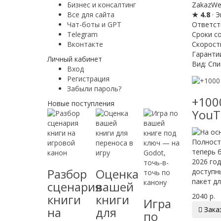
Бизнес и консалтинг
ZakazWe
Все для сайта
★ 4.8
· 
Чат-боты и GPT
Ответст
Telegram
Сроки с
Вконтакте
Скорост
Гаранти
Личный кабинет
Вид:
Спи
Вход
Регистрация
Забыли пароль?
+100
Новые поступления
YouT
Полност
теперь б
2026 го
Разбор
Оценка
доступн
пакет дл
сценария
вашей
2040 р.
книги
книги
Игра
на
для

Зака
по