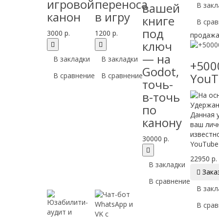
игровой
переноса
вашей
В закл
канон
в игру
книге
В срав
под
3000 р.
1200 р.
продаж
ключ
— на
В закладки
В закладки
+500
Godot,
YouT
В сравнение
В сравнение
точь-
в-точь
Удержан
по
Данная 
канону
ваш лич
известн
30000 р.
YouTube 
22950 р.
В закладки

Зака
В сравнение
В закл
В срав