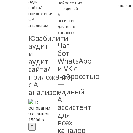
Показано
Юзабилити-
Чат-
аудит
бот
и
WhatsApp
аудит
и VK с
сайта/
нейросетью
приложения
—
с AI-
единый
анализом
AI-
ассистент
для
15000 р.
всех
каналов