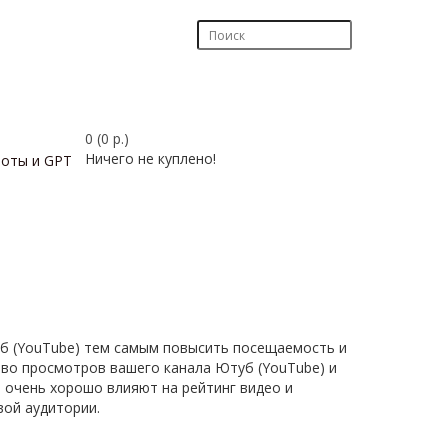
0 (0 р.)
Ничего не куплено!
боты и GPT
уб (YouTube) тем самым повысить посещаемость и
тво просмотров вашего канала Ютуб (YouTube) и
 очень хорошо влияют на рейтинг видео и
вой аудитории.