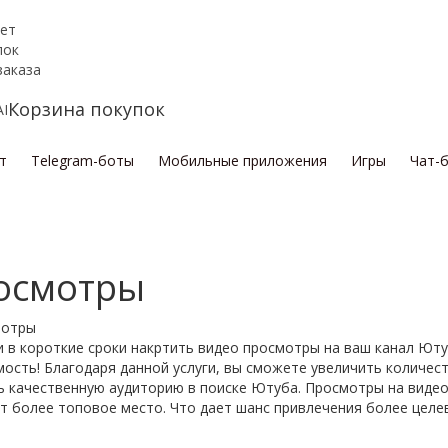
ет
пок
заказа
Корзина покупок
т
Telegram-боты
Мобильные приложения
Игры
Чат-
осмотры
и в короткие сроки накртить видео просмотры на ваш канал Ют
мость! Благодаря данной услуги, вы сможете увеличить количес
ь качественную аудиторию в поиске Ютуба. Просмотры на видео
т более топовое место. Что дает шанс привлечения более целе