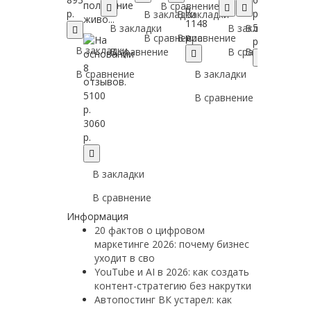
получение
В сравнение
р.
р.
р.
В закладки
В закладки
живо...
1148
587
В закладки
В закладки
В закладки
р.
В сравнение
В сравнение
р.
В закладки
В сравнение
В сравнение
В сравнение
В сравнение
В закладки
В закладк
5100
В сравнение
В сравнен
р.
3060
р.
В закладки
В сравнение
Информация
20 фактов о цифровом
маркетинге 2026: почему бизнес
уходит в сво
YouTube и AI в 2026: как создать
контент-стратегию без накрутки
Автопостинг ВК устарел: как