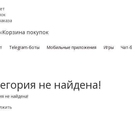
ет
пок
заказа
Корзина покупок
т
Telegram-боты
Мобильные приложения
Игры
Чат-
егория не найдена!
я не найдена!
лжить