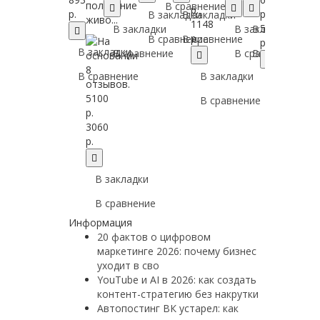
получение
В сравнение
р.
р.
р.
В закладки
В закладки
живо...
1148
587
В закладки
В закладки
В закладки
р.
В сравнение
В сравнение
р.
В закладки
В сравнение
В сравнение
В сравнение
В сравнение
В закладки
В закладк
5100
В сравнение
В сравнен
р.
3060
р.
В закладки
В сравнение
Информация
20 фактов о цифровом
маркетинге 2026: почему бизнес
уходит в сво
YouTube и AI в 2026: как создать
контент-стратегию без накрутки
Автопостинг ВК устарел: как