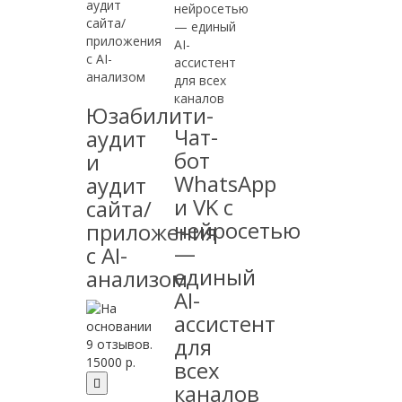
Юзабилити-
Чат-
аудит
бот
и
WhatsApp
аудит
и VK с
сайта/
нейросетью
приложения
—
с AI-
единый
анализом
AI-
ассистент
для
15000 р.
всех
каналов