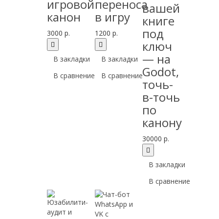
игровой
переноса
вашей
канон
в игру
книге
под
3000 р.
1200 р.
ключ
— на
В закладки
В закладки
Godot,
В сравнение
В сравнение
точь-
в-точь
по
канону
30000 р.
В закладки
В сравнение