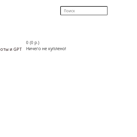
0 (0 р.)
Ничего не куплено!
боты и GPT